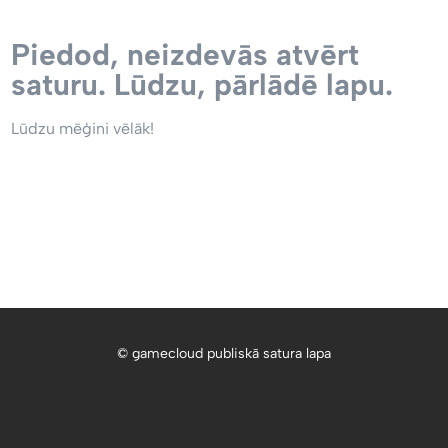
Piedod, neizdevās atvērt
saturu. Lūdzu, pārlādē lapu.
Lūdzu mēģini vēlāk!
© gamecloud publiskā satura lapa