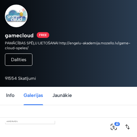
gamecloud
FREE
PAMĀCĪBAS SPĒĻU LIETOŠANAI http://engelu-akademija.mozello.lv/game-
cloud-speles/
Dalīties
91554 Skatījumi
Info
Galerijas
Jaunākie
0
AI