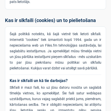
pats lietotājs.
Kas ir sīkfaili (cookies) un to pielietošana
Šajā politikā noteikts, kā šajā vietnē tiek lietoti sīkfaili.
Internetā "cookies" tiek izmantoti kopš 1994. gada un ir
nepieciešama web un Files.fm tehnoloģijas sastāvdaļa, lai
saglabātu iestatījumus. Ja apmeklējat mūsu tīmekļa vietni
un jūsu pārlūka iestatījumi pieņem sīkfailus - mēs uzskatām
to par jūsu piekrišanu mūsu politikai un sīkfailu
pielietošanai. Kukijus varat dzēst vai atslēgt savā pārlūkā.
Kas ir sīkfaili un kā tie darbojas?
Sīkfaili ir mazi faili, ko uz jūsu datoru nosūta un saglabā
tīmekļa vietnes, ko apmeklējat. Šie faili satur weblapas
uzstādījumus, kurus vajag saglabāt priekš jums, piemēram,
kārtošanas secība. Tie ir obligāti nepieciešami, lai atšķirtu
jūsu lietotāja sesiju un izmantotu pilnu servisa