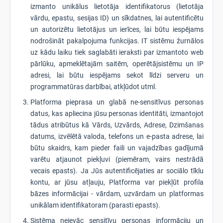
izmanto unikālus lietotāja identifikatorus (lietotāja
vārdu, epastu, sesijas ID) un sīkdatnes, lai autentificētu
un autorizētu lietotājus un ierīces, lai būtu iespējams
nodrošināt pakalpojuma funkcijas. IT sistēmu žurnālos
uz kādu laiku tiek saglabāti ieraksti par izmantoto web
pārlūku, apmeklētajām saitēm, operētājsistēmu un IP
adresi, lai būtu iespējams sekot līdzi serveru un
programmatūras darbībai, atkļūdot utml.
Platforma pieprasa un glabā ne-sensitīvus personas
datus, kas apliecina jūsu personas identitāti, izmantojot
tādus atribūtus kā Vārds, Uzvārds, Adrese, Dzimšanas
datums, izvēlētā valoda, telefons un e-pasta adrese, lai
būtu skaidrs, kam pieder faili un vajadzības gadījumā
varētu atjaunot piekļuvi (piemēram, vairs nestrādā
vecais epasts). Ja Jūs autentificējaties ar sociālo tīklu
kontu, ar jūsu atļauju, Platforma var piekļūt profila
bāzes informācijai - vārdam, uzvārdam un platformas
unikālam identifikatoram (parasti epasts).
Sistēma neievāc sensitīvu personas informāciju un