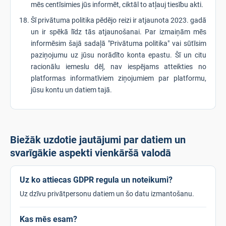
mēs centīsimies jūs informēt, ciktāl to atļauj tiesību akti.
Šī privātuma politika pēdējo reizi ir atjaunota 2023. gadā
un ir spēkā līdz tās atjaunošanai. Par izmaiņām mēs
informēsim šajā sadaļā "Privātuma politika" vai sūtīsim
paziņojumu uz jūsu norādīto konta epastu. Šī un citu
racionālu iemeslu dēļ, nav iespējams atteikties no
platformas informatīviem ziņojumiem par platformu,
jūsu kontu un datiem tajā.
Biežāk uzdotie jautājumi par datiem un
svarīgākie aspekti vienkāršā valodā
Uz ko attiecas GDPR regula un noteikumi?
Uz dzīvu privātpersonu datiem un šo datu izmantošanu.
Kas mēs esam?