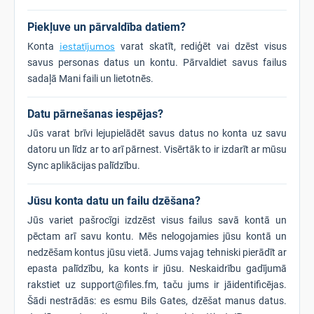
Piekļuve un pārvaldība datiem?
Konta
iestatījumos
varat skatīt, rediģēt vai dzēst visus
savus personas datus un kontu. Pārvaldiet savus failus
sadaļā Mani faili un lietotnēs.
Datu pārnešanas iespējas?
Jūs varat brīvi lejupielādēt savus datus no konta uz savu
datoru un līdz ar to arī pārnest. Visērtāk to ir izdarīt ar mūsu
Sync aplikācijas palīdzību.
Jūsu konta datu un failu dzēšana?
Jūs variet pašrocīgi izdzēst visus failus savā kontā un
pēctam arī savu kontu. Mēs nelogojamies jūsu kontā un
nedzēšam kontus jūsu vietā. Jums vajag tehniski pierādīt ar
epasta palīdzību, ka konts ir jūsu. Neskaidrību gadījumā
rakstiet uz support@files.fm, taču jums ir jāidentificējas.
Šādi nestrādās: es esmu Bils Gates, dzēšat manus datus.