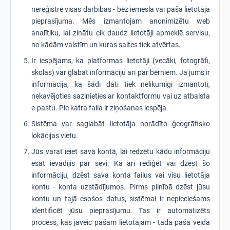
nereģistrē visas darbības - bez iemesla vai paša lietotāja
pieprasījuma. Mēs izmantojam anonimizētu web
analītiku, lai zinātu cik daudz lietotāji apmeklē servisu,
no kādām valstīm un kuras saites tiek atvērtas.
Ir iespējams, ka platformas lietotāji (vecāki, fotogrāfi,
skolas) var glabāt informāciju arī par bērniem. Ja jums ir
informācija, ka šādi dati tiek nelikumīgi izmantoti,
nekavējoties sazinieties ar kontaktformu vai uz atbalsta
e-pastu. Pie katra faila ir ziņošanas iespēja.
Sistēma var saglabāt lietotāja norādīto ģeogrāfisko
lokācijas vietu.
Jūs varat ieiet savā kontā, lai redzētu kādu informāciju
esat ievadījis par sevi. Kā arī rediģēt vai dzēst šo
informāciju, dzēst sava konta failus vai visu lietotāja
kontu - konta uzstādījumos. Pirms pilnībā dzēst jūsu
kontu un tajā esošos datus, sistēmai ir nepieciešams
identificēt jūsu pieprasījumu. Tas ir automatizēts
process, kas jāveic pašam lietotājam - tādā pašā veidā