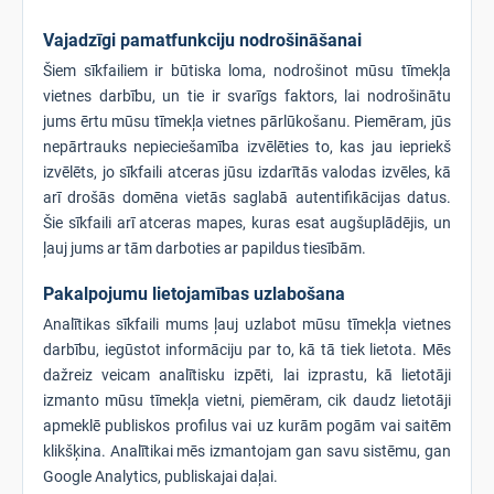
Vajadzīgi pamatfunkciju nodrošināšanai
Šiem sīkfailiem ir būtiska loma, nodrošinot mūsu tīmekļa
vietnes darbību, un tie ir svarīgs faktors, lai nodrošinātu
jums ērtu mūsu tīmekļa vietnes pārlūkošanu. Piemēram, jūs
nepārtrauks nepieciešamība izvēlēties to, kas jau iepriekš
izvēlēts, jo sīkfaili atceras jūsu izdarītās valodas izvēles, kā
arī drošās domēna vietās saglabā autentifikācijas datus.
Šie sīkfaili arī atceras mapes, kuras esat augšuplādējis, un
ļauj jums ar tām darboties ar papildus tiesībām.
Pakalpojumu lietojamības uzlabošana
Analītikas sīkfaili mums ļauj uzlabot mūsu tīmekļa vietnes
darbību, iegūstot informāciju par to, kā tā tiek lietota. Mēs
dažreiz veicam analītisku izpēti, lai izprastu, kā lietotāji
izmanto mūsu tīmekļa vietni, piemēram, cik daudz lietotāji
apmeklē publiskos profilus vai uz kurām pogām vai saitēm
klikšķina. Analītikai mēs izmantojam gan savu sistēmu, gan
Google Analytics, publiskajai daļai.