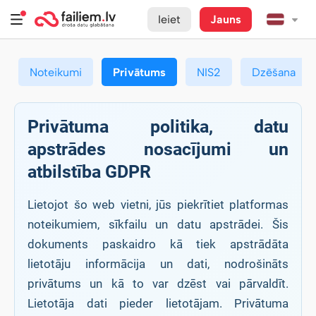
Ieiet
Jauns
Noteikumi
Privātums
NIS2
Dzēšana
Privātuma politika, datu
apstrādes nosacījumi un
atbilstība GDPR
Lietojot šo web vietni, jūs piekrītiet platformas
noteikumiem, sīkfailu un datu apstrādei. Šis
dokuments paskaidro kā tiek apstrādāta
lietotāju informācija un dati, nodrošināts
privātums un kā to var dzēst vai pārvaldīt.
Lietotāja dati pieder lietotājam. Privātuma