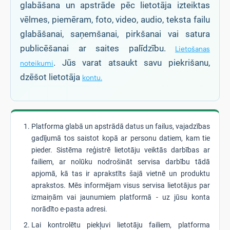
glabāšana un apstrāde pēc lietotāja izteiktas
vēlmes, piemēram, foto, video, audio, teksta failu
glabāšanai, saņemšanai, pirkšanai vai satura
publicēšanai ar saites palīdzību.
Lietošanas
. Jūs varat atsaukt savu piekrišanu,
noteikumi
dzēšot lietotāja
kontu.
Platforma glabā un apstrādā datus un failus, vajadzības
gadījumā tos saistot kopā ar personu datiem, kam tie
pieder. Sistēma reģistrē lietotāju veiktās darbības ar
failiem, ar nolūku nodrošināt servisa darbību tādā
apjomā, kā tas ir aprakstīts šajā vietnē un produktu
aprakstos. Mēs informējam visus servisa lietotājus par
izmaiņām vai jaunumiem platformā - uz jūsu konta
norādīto e-pasta adresi.
Lai kontrolētu piekļuvi lietotāju failiem, platforma