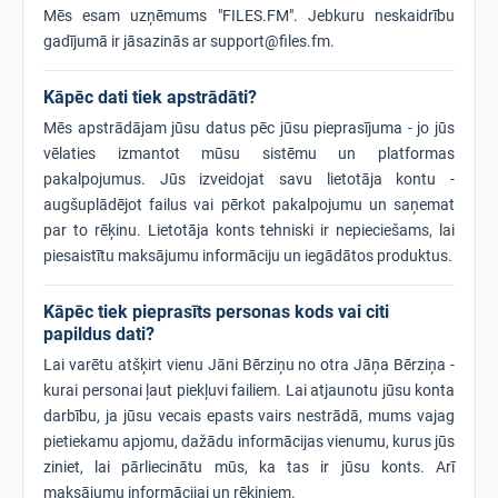
Mēs esam uzņēmums "FILES.FM". Jebkuru neskaidrību
gadījumā ir jāsazinās ar support@files.fm.
Kāpēc dati tiek apstrādāti?
Mēs apstrādājam jūsu datus pēc jūsu pieprasījuma - jo jūs
vēlaties izmantot mūsu sistēmu un platformas
pakalpojumus. Jūs izveidojat savu lietotāja kontu -
augšuplādējot failus vai pērkot pakalpojumu un saņemat
par to rēķinu. Lietotāja konts tehniski ir nepieciešams, lai
piesaistītu maksājumu informāciju un iegādātos produktus.
Kāpēc tiek pieprasīts personas kods vai citi
papildus dati?
Lai varētu atšķirt vienu Jāni Bērziņu no otra Jāņa Bērziņa -
kurai personai ļaut piekļuvi failiem. Lai atjaunotu jūsu konta
darbību, ja jūsu vecais epasts vairs nestrādā, mums vajag
pietiekamu apjomu, dažādu informācijas vienumu, kurus jūs
ziniet, lai pārliecinātu mūs, ka tas ir jūsu konts. Arī
maksājumu informācijai un rēķiniem.