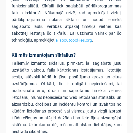
funkcionalitāti. Sīkfaili tiek saglabāti pārlūkprogrammas
failu direktorijā. Nākamajā reizē, kad apmeklējat vietni,
pārlūkprogramma nolasa sīkfailu un nodod iepriekš
saglabāto lauku vērtības atpakaļ tīmekļa vietnei, kas
sākotnēji iestatīja šo sīkfailu. Lai uzzinātu vairāk par šo
tehnoloģiju, apmeklējiet
allaboutcookies.org
.
Kā mēs izmantojam sīkfailus?
Failiem.lv izmanto sīkfailus, pirmkārt, lai saglabātu jūsu
uzstādīto valodu, failu kārtošanas iestatījumus, lietotāja
sesiju, stāvokli kādā ir jūsu pasūtījumu grozs un citus
uzstādījumus. Otrkārt, tie ir obligāti nepieciešami, lai
nodrošinātu ērtu, drošu un saprotamu tīmekļa vietnes
lietošanu, mums nepieciešamo web lietošanas statistiku un
aizsardzību, drošības un incidentu kontroli un izvairītos no
kļūdām lietošanas procesā vai vismaz ļautu viegli izprast
kļūdu cēloņus un atšķirt dažāda tipa lietotājus, aizsargājot
sistēmu. Uzbrukumu dēļ, mēs neatbalstam lietotājus, kam
nestrādā sīkdatnes.