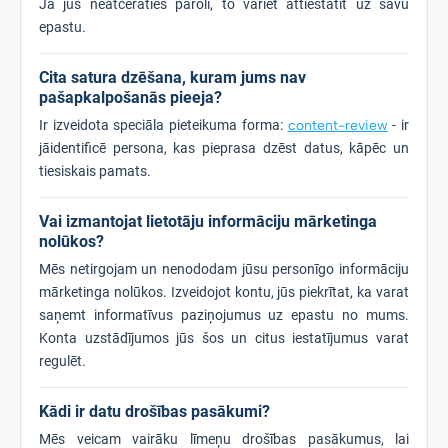
Ja jūs neatceraties paroli, to variet attiestatīt uz savu
epastu.
Cita satura dzēšana, kuram jums nav
pašapkalpošanās pieeja?
Ir izveidota speciāla pieteikuma forma:
content-review
- ir
jāidentificē persona, kas pieprasa dzēst datus, kāpēc un
tiesiskais pamats.
Vai izmantojat lietotāju informāciju mārketinga
nolūkos?
Mēs netirgojam un nenododam jūsu personīgo informāciju
mārketinga nolūkos. Izveidojot kontu, jūs piekrītat, ka varat
saņemt informatīvus paziņojumus uz epastu no mums.
Konta uzstādījumos jūs šos un citus iestatījumus varat
regulēt.
Kādi ir datu drošības pasākumi?
Mēs veicam vairāku līmeņu drošības pasākumus, lai