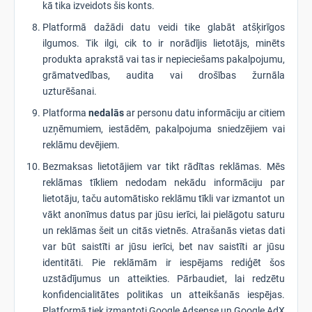
kā tika izveidots šis konts.
Platformā dažādi datu veidi tike glabāt atšķirīgos
ilgumos. Tik ilgi, cik to ir norādījis lietotājs, minēts
produkta aprakstā vai tas ir nepieciešams pakalpojumu,
grāmatvedības, audita vai drošības žurnāla
uzturēšanai.
Platforma
nedalās
ar personu datu informāciju ar citiem
uzņēmumiem, iestādēm, pakalpojuma sniedzējiem vai
reklāmu devējiem.
Bezmaksas lietotājiem var tikt rādītas reklāmas. Mēs
reklāmas tīkliem nedodam nekādu informāciju par
lietotāju, taču automātisko reklāmu tīkli var izmantot un
vākt anonīmus datus par jūsu ierīci, lai pielāgotu saturu
un reklāmas šeit un citās vietnēs. Atrašanās vietas dati
var būt saistīti ar jūsu ierīci, bet nav saistīti ar jūsu
identitāti. Pie reklāmām ir iespējams rediģēt šos
uzstādījumus un atteikties. Pārbaudiet, lai redzētu
konfidencialitātes politikas un atteikšanās iespējas.
Platformā tiek izmantoti Google Adsense un Google AdX