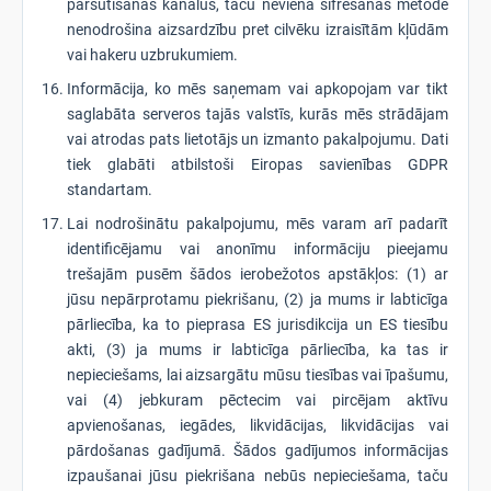
pārsūtīšanas kanālus, taču neviena šifrēšanas metode
nenodrošina aizsardzību pret cilvēku izraisītām kļūdām
vai hakeru uzbrukumiem.
Informācija, ko mēs saņemam vai apkopojam var tikt
saglabāta serveros tajās valstīs, kurās mēs strādājam
vai atrodas pats lietotājs un izmanto pakalpojumu. Dati
tiek glabāti atbilstoši Eiropas savienības GDPR
standartam.
Lai nodrošinātu pakalpojumu, mēs varam arī padarīt
identificējamu vai anonīmu informāciju pieejamu
trešajām pusēm šādos ierobežotos apstākļos: (1) ar
jūsu nepārprotamu piekrišanu, (2) ja mums ir labticīga
pārliecība, ka to pieprasa ES jurisdikcija un ES tiesību
akti, (3) ja mums ir labticīga pārliecība, ka tas ir
nepieciešams, lai aizsargātu mūsu tiesības vai īpašumu,
vai (4) jebkuram pēctecim vai pircējam aktīvu
apvienošanas, iegādes, likvidācijas, likvidācijas vai
pārdošanas gadījumā. Šādos gadījumos informācijas
izpaušanai jūsu piekrišana nebūs nepieciešama, taču