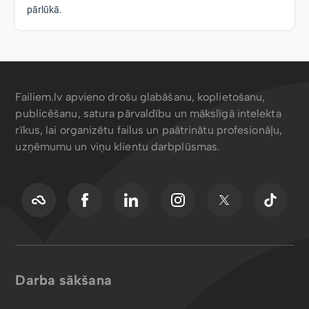
pārlūkā.
Failiem.lv apvieno drošu glabāšanu, koplietošanu,
publicēšanu, satura pārvaldību un mākslīgā intelekta
rīkus, lai organizētu failus un paātrinātu profesionāļu,
uzņēmumu un viņu klientu darbplūsmas.
Darba sākšana