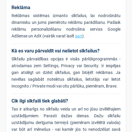
Reklāma
Reklāmas sistēmas izmanto sīkfailus, lai nodrošinātu
dinamisku un jums piemērotu reklāmu parādīšanu. Pašlaik
reklāmu personalizēšanu nodrošina serviss Google
AdSense un AdX (vairāk varat lasīt
šeit
).
Kā es varu pārvaldīt vai nelietot sīkfailus?
Sīkfailu pārvaldības opcijas ir visās pārlūkprogrammās -
atrodamas zem Settings, Privacy vai Security. Ir iespējas
gan atslēgt un dzēst sīkfailus, gan bloķēt reklāmas. Ja
nevēlas saglabāt noteiktus sīkfailus, lietotājs var lietot
Incognito / Private modi vai citu pārlūku, piemēram, Brave.
Cik ilgi sīkfaili tiek glabāti?
Tas ir atkarīgs no sīkfailu veida un arī no jūsu izvēlētajiem
uzstādījumiem. Parasti dažas dienas. Dažu sīkfailu
uzstādījumu derīguma termiņš (piemēram izvēlētā valoda)
var būt arī mēnešus - vai kamēr jūs to nenodzēšat savā