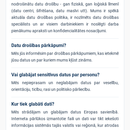
nodrošinātu datu drošību - gan fiziskā, gan loģiskā līmenī
(datu centri, šifrēšana, datu masīvi utt). Mums ir spēkā
aktuāla datu drošības politika, ir nozīmēts datu drošības
speciālists un ar visiem darbiniekiem ir noslēgti darba
pienākumu apraksti un konfidencialitātes nosacījumi.
Datu drošības pārkāpumi?
Mēs jūs informēsim par drošības pārkāpumiem, kas ietekmē
jūsu datus un par kuriem mums kļūst zināms.
Vai glabājat sensitīvus datus par personu?
Mēs nepieprasam un neglabājam datus par veselību,
orientāciju, ticību, rasi un politisko pārliecību.
Kur tiek glabāti dati?
Mēs strādājam un glabājam datus Eiropas savienībā.
Interneta pārlūkos izmantotie faili un dati var tikt iekešoti
informācijas sistēmās tajās valstīs vai reģionā, kur atrodas