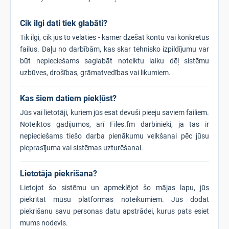
Cik ilgi dati tiek glabāti?
Tik ilgi, cik jūs to vēlaties - kamēr dzēšat kontu vai konkrētus
failus. Daļu no darbībām, kas skar tehnisko izpildījumu var
būt nepieciešams saglabāt noteiktu laiku dēļ sistēmu
uzbūves, drošības, grāmatvedības vai likumiem.
Kas šiem datiem piekļūst?
Jūs vai lietotāji, kuriem jūs esat devuši pieeju saviem failiem.
Noteiktos gadījumos, arī Files.fm darbinieki, ja tas ir
nepieciešams tiešo darba pienākumu veikšanai pēc jūsu
pieprasījuma vai sistēmas uzturēšanai.
Lietotāja piekrišana?
Lietojot šo sistēmu un apmeklējot šo mājas lapu, jūs
piekrītat mūsu platformas noteikumiem. Jūs dodat
piekrišanu savu personas datu apstrādei, kurus pats esiet
mums nodevis.