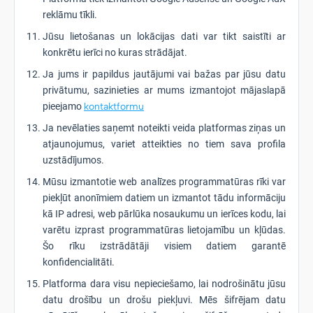
reklāmu tīkli.
Jūsu lietošanas un lokācijas dati var tikt saistīti ar
konkrētu ierīci no kuras strādājat.
Ja jums ir papildus jautājumi vai bažas par jūsu datu
privātumu, sazinieties ar mums izmantojot mājaslapā
pieejamo
kontaktformu
Ja nevēlaties saņemt noteikti veida platformas ziņas un
atjaunojumus, variet atteikties no tiem sava profila
uzstādījumos.
Mūsu izmantotie web analīzes programmatūras rīki var
piekļūt anonīmiem datiem un izmantot tādu informāciju
kā IP adresi, web pārlūka nosaukumu un ierīces kodu, lai
varētu izprast programmatūras lietojamību un kļūdas.
Šo rīku izstrādātāji visiem datiem garantē
konfidencialitāti.
Platforma dara visu nepieciešamo, lai nodrošinātu jūsu
datu drošību un drošu piekļuvi. Mēs šifrējam datu