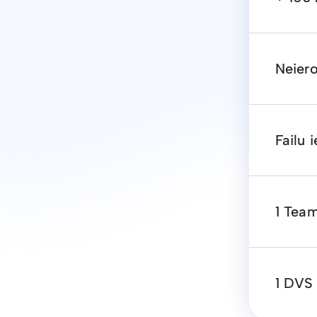
Neier
Failu 
1 Team
1 DVS 