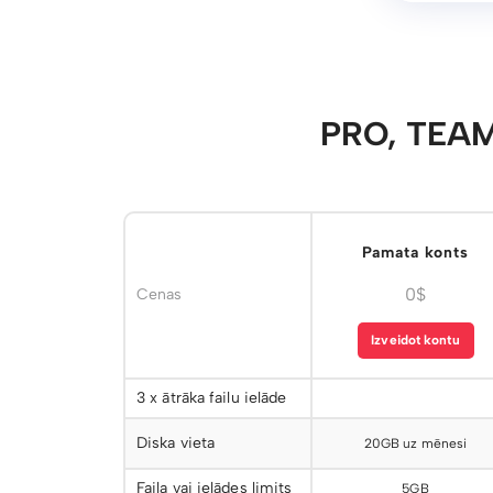
PRO, TEAM
Pamata konts
0$
Cenas
Izveidot kontu
3 x ātrāka failu ielāde
Diska vieta
20GB uz mēnesi
Faila vai ielādes limits
5GB