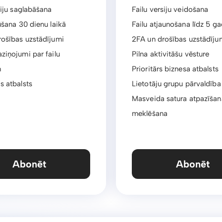
siju saglabāšana
Failu versiju veidošana
ūšana 30 dienu laikā
Failu atjaunošana līdz 5 ga
rošības uzstādījumi
2FA un drošības uzstādīju
ziņojumi par failu
Pilna aktivitāšu vēsture
m
Prioritārs biznesa atbalsts
s atbalsts
Lietotāju grupu pārvaldība
Masveida satura atpazīšan
meklēšana
Abonēt
Abonēt