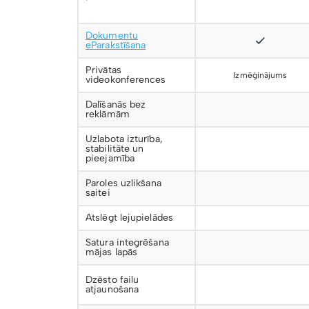
Dokumentu
eParakstīšana
Privātas
Izmēģinājums
videokonferences
Dalīšanās bez
reklāmām
Uzlabota izturība,
stabilitāte un
pieejamība
Paroles uzlikšana
saitei
Atslēgt lejupielādes
Satura integrēšana
mājas lapās
Dzēsto failu
atjaunošana