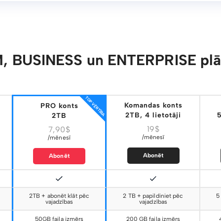
, BUSINESS un ENTERPRISE plān
TOP VĒRTĪBA
Komandas konts
PRO konts
2TB, 4 lietotāji
5
2TB
19$
7,90$
/mēnesī
/mēnesī
Abonēt
Abonēt
2TB + abonēt klāt pēc
2 TB + papildiniet pēc
5
vajadzības
vajadzības
50GB faila izmērs
200 GB faila izmērs