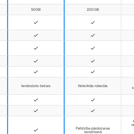
50GB
200GB
Ierobežots tiešais
Noteiktās robežās
s
i
Palīdzība pārdošanas
iestatīšanā