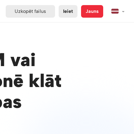
Uzkopēt failus
Ieiet
Jauns
 vai
nē klāt
bas