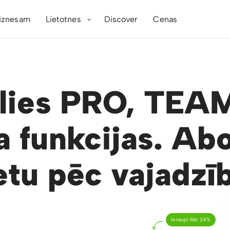
iznesam
Lietotnes
Discover
Cenas
ēlies PRO, TEAM
a funkcijas. Abo
etu pēc vajadzī
Ietaupi līdz 24%