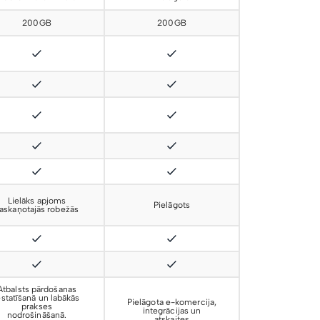
200GB
200GB
Lielāks apjoms
Pielāgots
askaņotajās robežās
Atbalsts pārdošanas
estatīšanā un labākās
Pielāgota e-komercija,
prakses
integrācijas un
nodrošināšanā.
atskaites