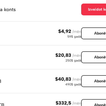
a konts
Izveidot k
$4,92
/mēn
Abonē
59$ gadā
$20,83
/mēn
Abonē
250$ gadā
$40,83
/mēn
B
Abonē
490$ gadā
$332,5
/mēn
TB
Abonē