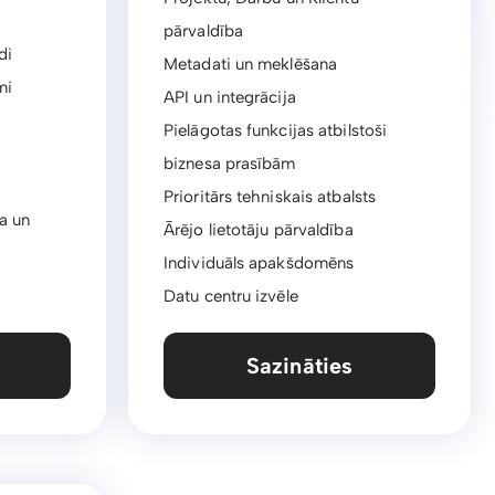
pārvaldība
di
Metadati un meklēšana
mi
API un integrācija
Pielāgotas funkcijas atbilstoši
biznesa prasībām
Prioritārs tehniskais atbalsts
a un
Ārējo lietotāju pārvaldība
Individuāls apakšdomēns
Datu centru izvēle
Sazināties