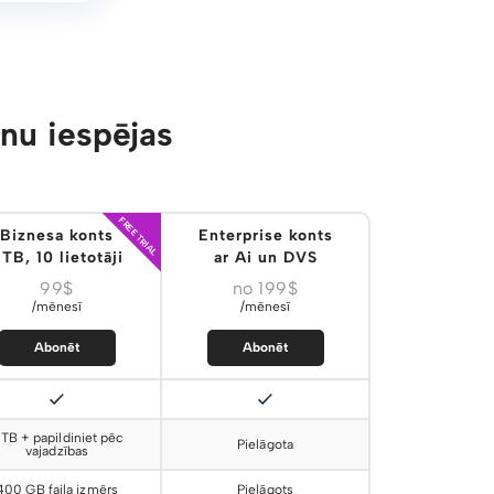
u iespējas
FREE TRIAL
Biznesa konts
Enterprise konts
TB, 10 lietotāji
ar Ai un DVS
99$
no 199$
/mēnesī
/mēnesī
Abonēt
Abonēt
 TB + papildiniet pēc
Pielāgota
vajadzības
400 GB faila izmērs
Pielāgots