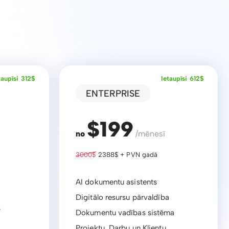
taupīsi 312$
Ietaupīsi 612$
ENTERPRISE
$199
no
/mēnesī
3000$
2388$ + PVN gadā
AI dokumentu asistents
Digitālo resursu pārvaldība
s
Dokumentu vadības sistēma
Projektu, Darbu un Klientu