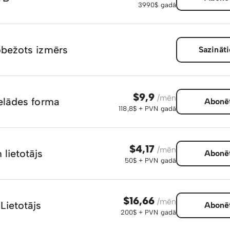
3990$ gadā
obežots izmērs
Sazināti
$9,9
/mēn
ielādes forma
Abonē
118,8$ + PVN gadā
$4,17
/mēn
 lietotājs
Abonē
50$ + PVN gadā
$16,66
/mēn
Lietotājs
Abonē
200$ + PVN gadā