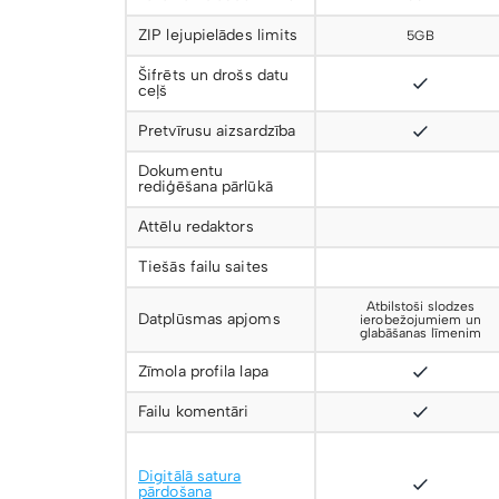
ZIP lejupielādes limits
5GB
Šifrēts un drošs datu
ceļš
Pretvīrusu aizsardzība
Dokumentu
rediģēšana pārlūkā
Attēlu redaktors
Tiešās failu saites
Atbilstoši slodzes
Datplūsmas apjoms
ierobežojumiem un
glabāšanas līmenim
Zīmola profila lapa
Failu komentāri
Digitālā satura
pārdošana