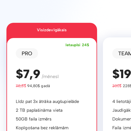
Visizdevīgākais
Ietaupīsi 24$
PRO
TEA
$7,9
$1
/mēnesī
118,8$
94,80$ gadā
300$
228$
Līdz pat 3x ātrāka augšupielāde
4 lietotāj
2 TB paplašināma vieta
Jaudīgāks
50GB faila izmērs
Dokument
Kopīgošana bez reklāmām
Faila izm