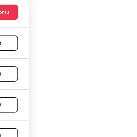
ontu
t
t
t
t