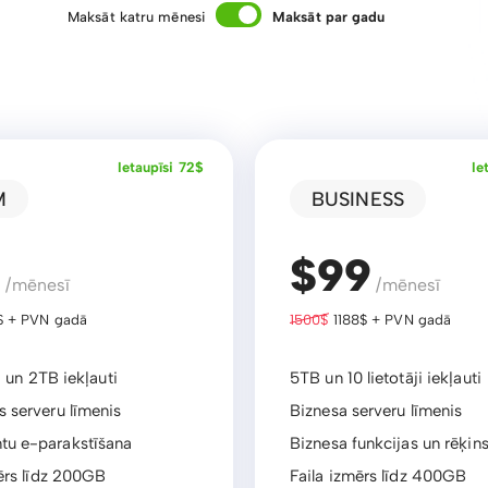
Maksāt katru mēnesi
Maksāt par gadu
Ietaupīsi 72$
Ie
M
BUSINESS
9
$99
/mēnesī
/mēnesī
 + PVN gadā
1500$
1188$ + PVN gadā
i un 2TB iekļauti
5TB un 10 lietotāji iekļauti
 serveru līmenis
Biznesa serveru līmenis
u e-parakstīšana
Biznesa funkcijas un rēķin
ērs līdz 200GB
Faila izmērs līdz 400GB