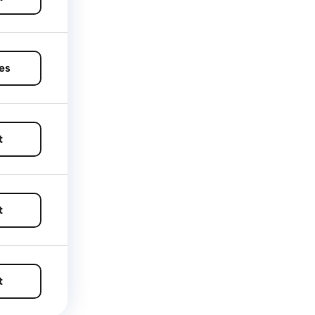
es
t
t
t