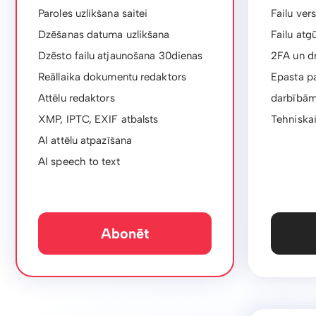
Paroles uzlikšana saitei
Failu ver
Dzēšanas datuma uzlikšana
Failu atg
Dzēsto failu atjaunošana 30dienas
2FA un d
Reāllaika dokumentu redaktors
Epasta pa
Attēlu redaktors
darbībā
XMP, IPTC, EXIF ​​atbalsts
Tehniskai
AI attēlu atpazīšana
AI speech to text
Abonēt