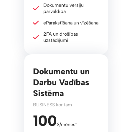
Dokumentu versiju
pārvaldība
eParakstīšana un vīzēšana
2FA un drošības
uzstādījumi
Dokumentu un
Darbu Vadības
Sistēma
BUSINESS kontam
100
$/mēnesī