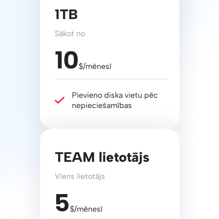
1TB
Sākot no
10
$/mēnesī
Pievieno diska vietu pēc
nepieciešamības
TEAM lietotājs
Viens lietotājs
5
$/mēnesī