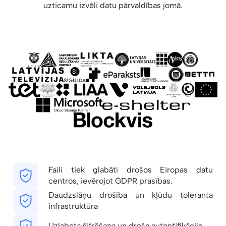
uzticamu izvēli datu pārvaldības jomā.
Faili tiek glabāti drošos Eiropas datu
centros, ievērojot GDPR prasības.
Daudzslāņu drošība un kļūdu toleranta
infrastruktūra
Uzlabota šifrēšana un droša autentifikācija