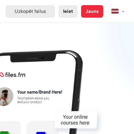
Uzkopēt failus
Ieiet
Jauns