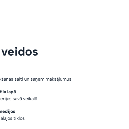
 veidos
rkšanas saiti un saņem maksājumus
ila lapā
erijas savā veikalā
medijos
iālajos tīklos