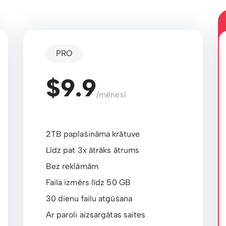
PRO
$9.9
/mēnesī
2TB paplašināma krātuve
Līdz pat 3x ātrāks ātrums
Bez reklāmām
Faila izmērs līdz 50 GB
30 dienu failu atgūšana
Ar paroli aizsargātas saites