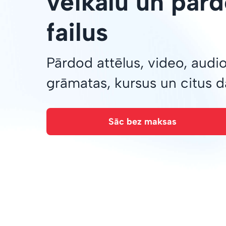
veikalu un pārd
failus
Pārdod attēlus, video, audi
grāmatas, kursus un citus 
Sāc bez maksas