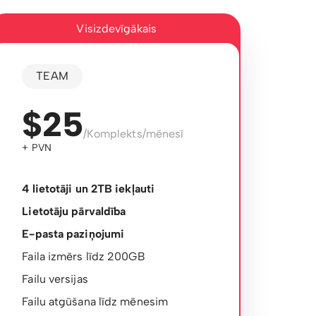
Visizdevīgākais
TEAM
$25
/Komplekts/mēnesī
+ PVN
4 lietotāji un 2TB iekļauti
Lietotāju pārvaldība
E-pasta paziņojumi
Faila izmērs līdz 200GB
Failu versijas
Failu atgūšana līdz mēnesim