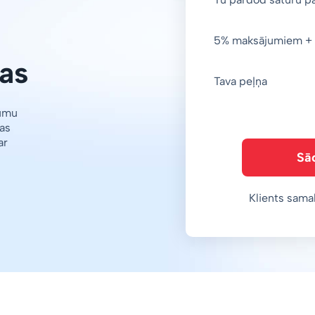
5% maksājumiem + 
as
Tava peļņa
jumu
as
ar
Sā
Klients sama