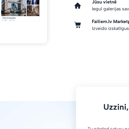
Jūsu vietnē
Iegul galerijas sa
Failiem.lv Market
Izveido izskatīgu
Uzzini,
Tu pārdod saturu p