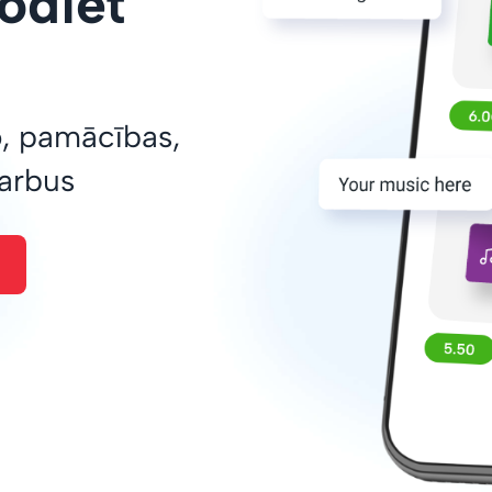
odiet
o, pamācības,
darbus