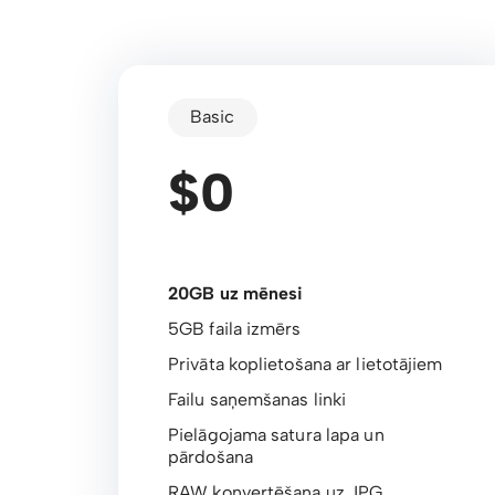
Basic
$0
20GB uz mēnesi
5GB faila izmērs
Privāta koplietošana ar lietotājiem
Failu saņemšanas linki
Pielāgojama satura lapa un
pārdošana
RAW konvertēšana uz JPG