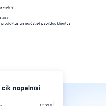
vā vietnē
place
s produktus un iegūstiet papildus klientus!
 cik nopelnīsi
ar