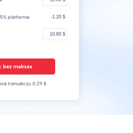
5% platformai
-1.20 $
c bez maksas
ksā transakciju 0.29 $